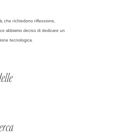
à, che richiedono riflessione,
nice abbiamo deciso di dedicare un
zione tecnologica.
elle
cerca