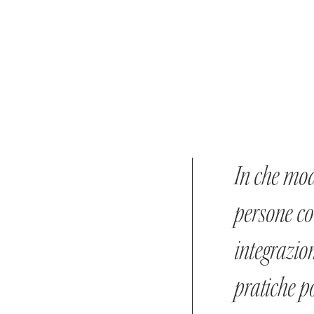
In che mod
persone coi
integrazio
pratiche p