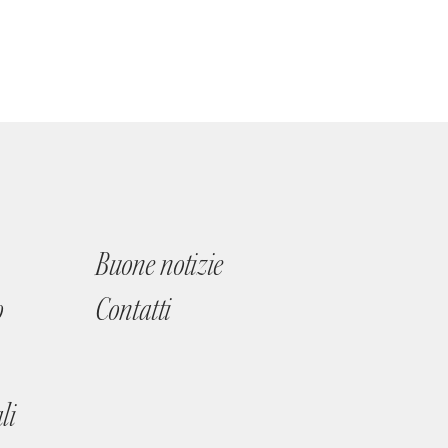
Buone notizie
o
Contatti
li