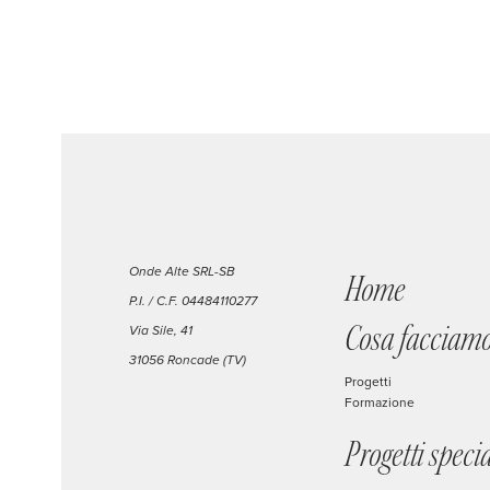
Onde Alte SRL-SB
Home
P.I. / C.F. 04484110277
Cosa facciam
Via Sile, 41
31056 Roncade (TV)
Progetti
Formazione
Progetti specia